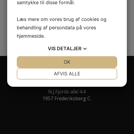
samtykke til disse formål.
Læs mere om vores brug af cookies og
Eller ring til os på:
40 20 04 80
behandling af persondata på vores
hjemmeside.
VIS
DETALJER
JA
NEJ
OK
JA
NEJ
NØDVENDIGE
PRÆFERENCER
AFVIS ALLE
Værksted Frederiksberg
JA
NEJ
JA
NEJ
N.J.Fjords alle´4.4
MARKETING
STATISTIK
1957 Frederiksberg C.