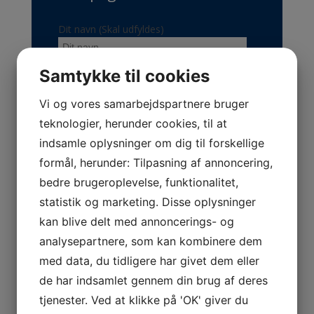
Dit navn (Skal udfyldes)
Samtykke til cookies
Dit telefonnummer (Skal udfyldes)
Vi og vores samarbejdspartnere bruger
Din e-mail (Skal udfyldes)
teknologier, herunder cookies, til at
indsamle oplysninger om dig til forskellige
formål, herunder: Tilpasning af annoncering,
Din besked
bedre brugeroplevelse, funktionalitet,
statistik og marketing. Disse oplysninger
kan blive delt med annoncerings- og
analysepartnere, som kan kombinere dem
med data, du tidligere har givet dem eller
de har indsamlet gennem din brug af deres
tjenester. Ved at klikke på 'OK' giver du